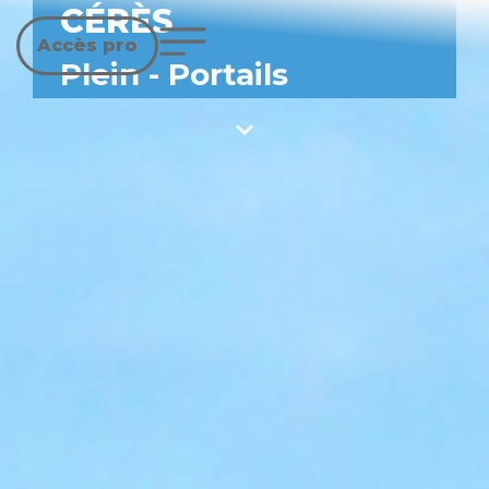
CÉRÈS
Accès pro
Plein
-
Portails