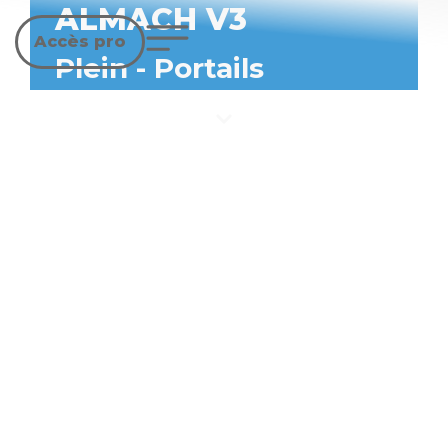
ALMACH V3
Accès pro
Plein
-
Portails