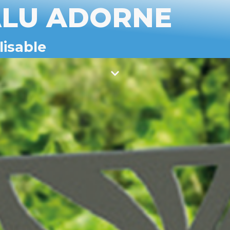
 ALU ADORNE
isable