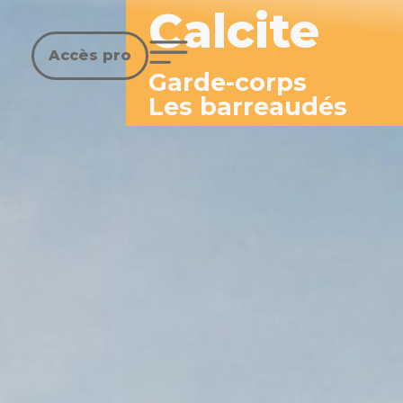
Calcite
Accès pro
Garde-corps
Les barreaudés