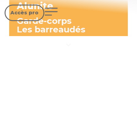
Alunite
Accès pro
Garde-corps
Les barreaudés