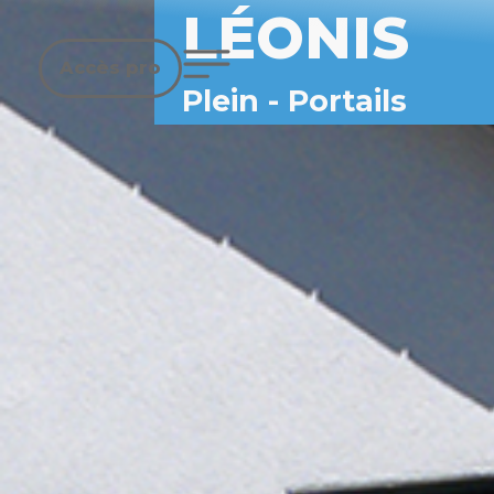
LÉONIS
Accès pro
Plein
-
Portails