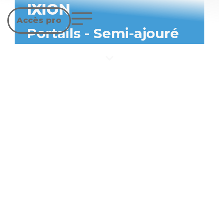
IXION
Accès pro
Portails
-
Semi-ajouré