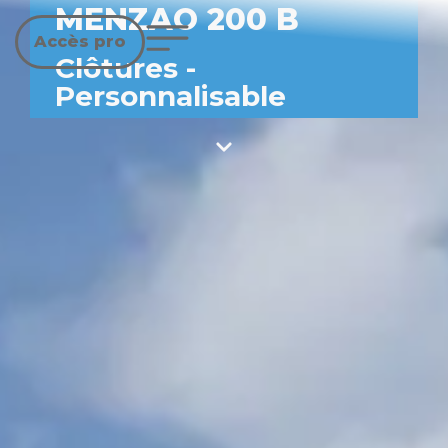
MENZAO 200 B
Accès pro
Clôtures
-
Personnalisable