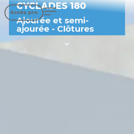
CYCLADES 180
Accès pro
Ajourée et semi-
ajourée
-
Clôtures