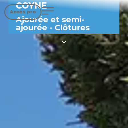
COYNE
Accès pro
Ajourée et semi-
ajourée
-
Clôtures