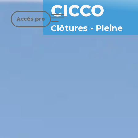
CICCO
Accès pro
Clôtures
-
Pleine