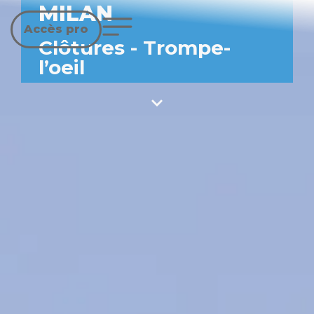
MILAN
Accès pro
Clôtures
-
Trompe-
l’oeil