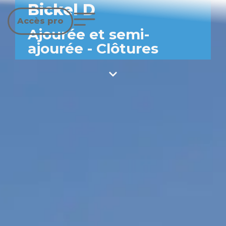
Bickel D
Accès pro
Ajourée et semi-
ajourée
-
Clôtures