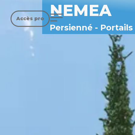
NEMEA
Accès pro
Persienné
-
Portails