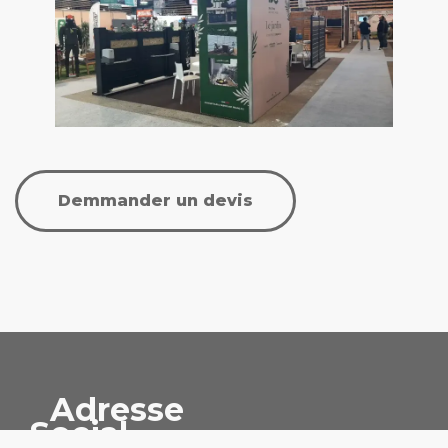
Demmander un devis
Adresse
Social
4 Les Tunières,