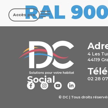
RAL 900
Accès pro
Adr
4 Les Tu
44119 G
Tél
Social
02 28 07
© DC | Tous droits réservé