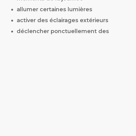
allumer certaines lumières
activer des éclairages extérieurs
déclencher ponctuellement des
équipements connectés.
L’objectif est de reproduire les habitudes
habituelles des occupants afin de rendre
l’absence moins visible.
Le scénario
« vacances »
Pendant une absence prolongée, les
scénarios peuvent être encore plus
complets.