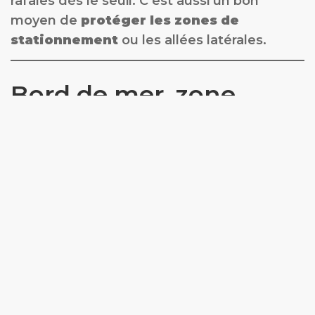
rafales dès le seuil. C’est aussi un bon
moyen de
protéger les zones de
stationnement
ou les allées latérales.
Bord de mer, zone
dégagée, terrasse
d’angle : nos
recommandations
En
bord de mer
ou en terrain très
dégagé : privilégiez clôture pleine +
Screen Zip
En
jardin urbain
: mix ajouré/plein pour
garder la lumière