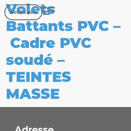
Volets
Accès pro
Battants PVC –
Cadre PVC
soudé –
TEINTES
MASSE
Adresse