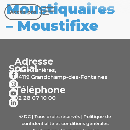
Moustiquaires
Accès pro
– Moustifixe
Adresse
Social
4 Les Tunières,
44119 Grandchamp-des-Fontaines
Téléphone
02 28 07 10 00
© DC | Tous droits réservés |
Politique de
confidentialité et conditions générales