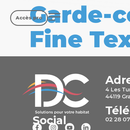
Garde-c
Accès pro
Fine Te
Adr
4 Les Tu
44119 G
Tél
Social
02 28 07