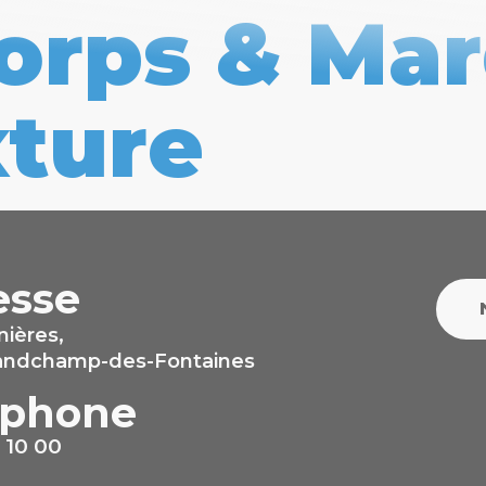
orps & Mar
xture
esse
nières,
randchamp-des-Fontaines
éphone
 10 00