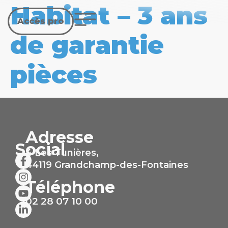
Habitat – 3 ans
Accès pro
de garantie
pièces
Adresse
Social
4 Les Tunières,
44119 Grandchamp-des-Fontaines
Téléphone
02 28 07 10 00