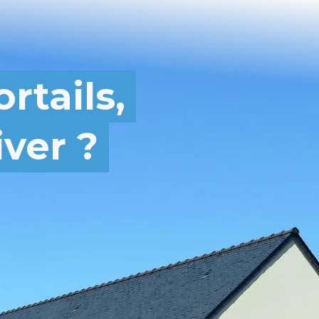
rtails,
iver ?