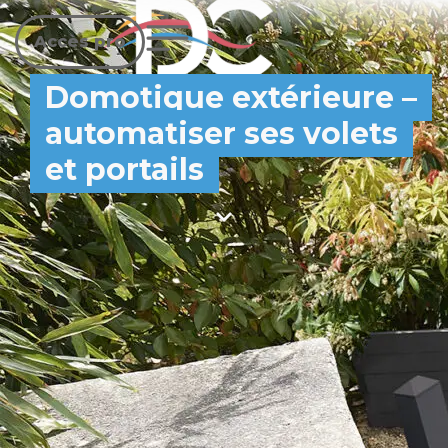
Accès pro
Domotique extérieure –
automatiser ses volets
et portails