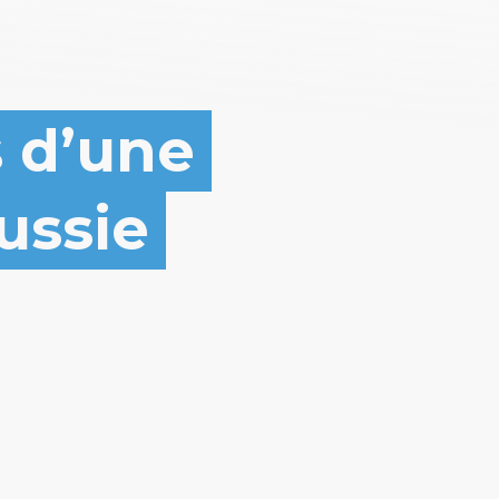
s d’une
ussie