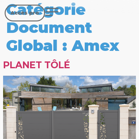
Catégorie
Accès pro
Document
Global :
Amex
PLANET TÔLÉ