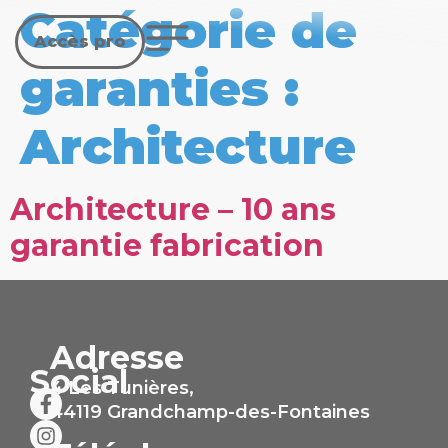
Catégorie de
Accès pro
garanties :
Architecture
Architecture – 10 ans
garantie fabrication
Adresse
Social
4 Les Tunières,
44119 Grandchamp-des-Fontaines